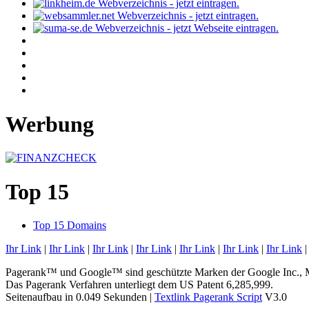
Werbung
Top 15
Top 15 Domains
Ihr Link
|
Ihr Link
|
Ihr Link
|
Ihr Link
|
Ihr Link
|
Ihr Link
|
Ihr Link
Pagerank™ und Google™ sind geschützte Marken der Google Inc.,
Das Pagerank Verfahren unterliegt dem US Patent 6,285,999.
Seitenaufbau in 0.049 Sekunden |
Textlink Pagerank Script
V3.0