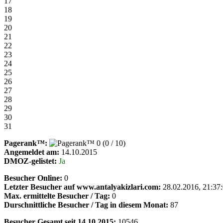
17
18
19
20
21
22
23
24
25
26
27
28
29
30
31
Pagerank™:
(0 / 10)
Angemeldet am:
14.10.2015
DMOZ-gelistet:
Ja
Besucher Online:
0
Letzter Besucher auf www.antalyakizlari.com:
28.02.2016, 21:37
Max. ermittelte Besucher / Tag:
0
Durschnittliche Besucher / Tag in diesem Monat:
87
Besucher Gesamt seit 14.10.2015:
10546