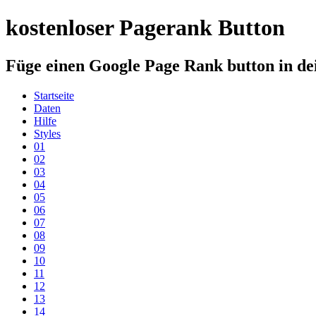
kostenloser Pagerank Button
Füge einen Google Page Rank button in dei
Startseite
Daten
Hilfe
Styles
01
02
03
04
05
06
07
08
09
10
11
12
13
14