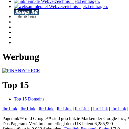
Werbung
Top 15
Top 15 Domains
Ihr Link
|
Ihr Link
|
Ihr Link
|
Ihr Link
|
Ihr Link
|
Ihr Link
|
Ihr Link
Pagerank™ und Google™ sind geschützte Marken der Google Inc.,
Das Pagerank Verfahren unterliegt dem US Patent 6,285,999.
Seitenaufbau in 0.032 Sekunden |
Textlink Pagerank Script
V3.0