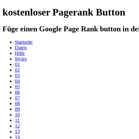
kostenloser Pagerank Button
Füge einen Google Page Rank button in dei
Startseite
Daten
Hilfe
Styles
01
02
03
04
05
06
07
08
09
10
11
12
13
14