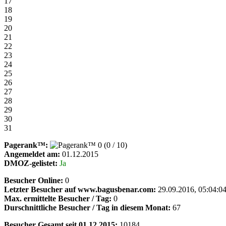
17
18
19
20
21
22
23
24
25
26
27
28
29
30
31
Pagerank™:
(0 / 10)
Angemeldet am:
01.12.2015
DMOZ-gelistet:
Ja
Besucher Online:
0
Letzter Besucher auf www.bagusbenar.com:
29.09.2016, 05:04:0
Max. ermittelte Besucher / Tag:
0
Durschnittliche Besucher / Tag in diesem Monat:
67
Besucher Gesamt seit 01.12.2015:
10184